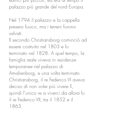
edifici più piccoli, ed era al tempo il
palazzo più grande del nord Europa.
Nel 1794 il palazzo e la cappella
presero fuoco, ma i terreni furono
salvati.
Il secondo Christiansborg cominciò ad
essere costruito nel 1803 e fu
terminato nel 1828. A quel tempo, la
famiglia reale viveva in residenze
temporanee nel palazzo di
Amalienborg, e una volta terminato
Christiansborg, il re Federico VI aveva
deciso di non voler più vivere lì,
quindi l’unico re a viverci da allora fu
il re Federico VII, tra il 1852 e il
1863.
Il secondo Christiansborg bruciò nel
1884 e i terreni furono di nuovo
salvati, insieme questa volta alla