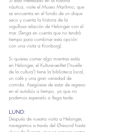
Si está interesado en la historia
náutica, visite el Museo Marítimo, que
se encuentra en el fondo de un dique
seco y cuenta la historia de la
orgullosa relación de Helsingør con el
mar. (Tenga en cuenta que no tendrá
tiempo para combinar esta opción
con una visita a Kronborg).
Si quieres comer algo mientras estás
en Helsingør, el Kultureværftet ("muelle
de la cultura") tiene la biblioteca local,
un café y una gran variedad de
comida. Asegúrese de estar de regreso
en el autobús a tiempo, ya que no
podemos esperarlo si llega tarde.
LUND:
​Después de nuestra visita a Helsingør,
navegamos a través del Øresund hasta
el sur de Suecia, que se conoce como