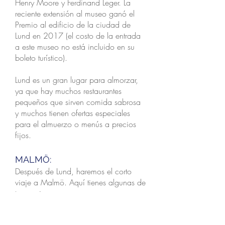
Henry Moore y Ferdinand Leger. La
reciente extensión al museo ganó el
Premio al edificio de la ciudad de
Lund en 2017 (el costo de la entrada
a este museo no está incluido en su
boleto turístico).
Lund es un gran lugar para almorzar,
ya que hay muchos restaurantes
pequeños que sirven comida sabrosa
y muchos tienen ofertas especiales
para el almuerzo o menús a precios
fijos.
MALMÖ:
Después de Lund, haremos el corto
viaje a Malmö. Aquí tienes algunas de
tus opciones:
La plaza más grande de Malmö se