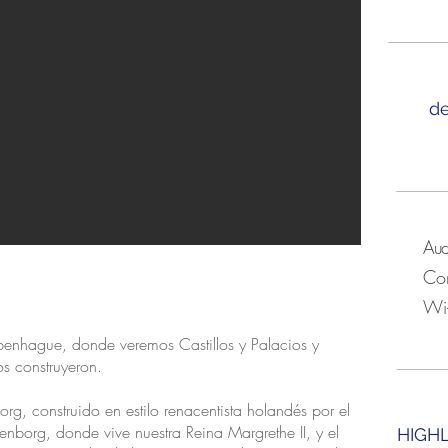
d
Aud
Con
Wi-
penhague, donde veremos Castillos y Palacios y
s construyeron.
rg, construido en estilo renacentista holandés por el
ienborg, donde vive nuestra Reina Margrethe II, y el
HIGHL