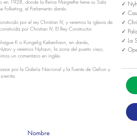
do en 1928, donde la Reina Margrethe tiene su Sala
✓ Nyh
e Folketing, el Parlamento danés.
✓ Cast
✓ Chri
struido por el rey Christian IV, y veremos la iglesia de
nstruida por Christian IV, El Rey Constructor.
✓ Pala
✓ La S
penhague K o Kongelig København, en danés,
ytorv y veremos Nyhavn, la zona del puerto viejo,
✓ Ope
imos un comentario en inglés.
 pasar por la Galería Nacional y la Fuente de Gefion y
irenita.