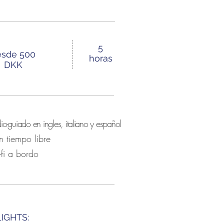
5
esde 500
horas
DKK
io-guiado en ingles, italiano y español
 tiempo libre
fi a bordo
IGHTS: