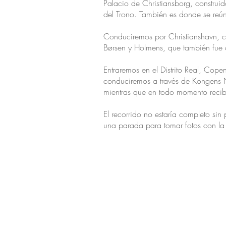
Palacio de Christiansborg, construi
del Trono. También es donde se reún
Conduciremos por Christianshavn, con
Børsen y Holmens, que también fue co
Entraremos en el Distrito Real, Co
conduciremos a través de Kongens N
mientras que en todo momento recib
El recorrido no estaría completo sin
una parada para tomar fotos con la s
Enjoy The Tours